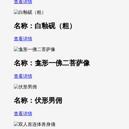
查看详情
名称：
白釉砚（粗）
查看详情
名称：
龛形一佛二菩萨像
查看详情
名称：
伏形男佣
查看详情